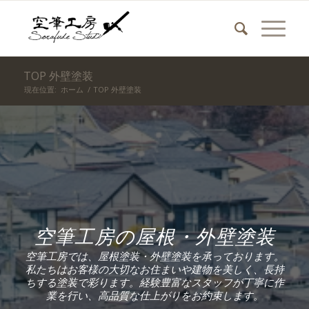
TOP 外壁塗装
現在位置:
ホーム
/
TOP 外壁塗装
空筆工房の屋根・外壁塗装
空筆工房では、屋根塗装・外壁塗装を承っております。
私たちはお客様の大切なお住まいや建物を美しく、長持
ちする塗装で彩ります。経験豊富なスタッフが丁寧に作
業を行い、高品質な仕上がりをお約束します。