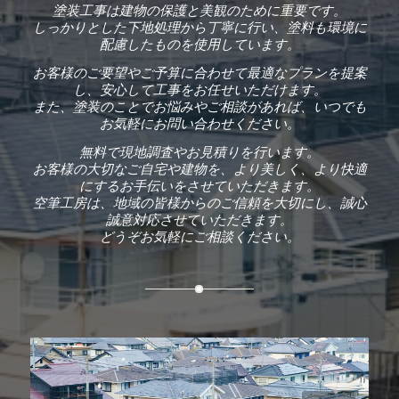
塗装工事は建物の保護と美観のために重要です。
しっかりとした下地処理から丁寧に行い、塗料も環境に
配慮したものを使用しています。
お客様のご要望やご予算に合わせて最適なプランを提案
し、安心して工事をお任せいただけます。
また、塗装のことでお悩みやご相談があれば、いつでも
お気軽にお問い合わせください。
無料で現地調査やお見積りを行います。
お客様の大切なご自宅や建物を、より美しく、より快適
にするお手伝いをさせていただきます。
空筆工房は、地域の皆様からのご信頼を大切にし、誠心
誠意対応させていただきます。
どうぞお気軽にご相談ください。