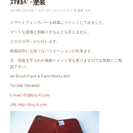
ｽﾏﾎｶﾊﾞｰ塗装
/
/
2012年12月10日
カテゴリ:
エイジング
作成者:
info
スマートフォンカバーを錆風にペイントしてみました。
マットな質感と肌触りがなんとも言えません。
２０００円～から行います。
錆風以外にも色々なバリエーションが出来ます。
又、別途文字入れや装飾ペイント等も承りますのでお気軽にご相
談下さい。
Air Brush Paint & Paint Works BSY
Tel 048-768-8440
E-mail
nfo@bsy-h.com
URL
http://bsy-h.com