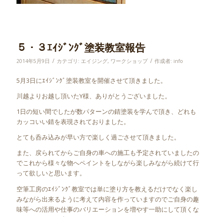
５・３ｴｲｼﾞﾝｸﾞ塗装教室報告
/
/
2014年5月9日
カテゴリ:
エイジング
,
ワークショップ
作成者:
info
5月3日にｴｲｼﾞﾝｸﾞ塗装教室を開催させて頂きました。
川越よりお越し頂いたY様、ありがとうございました。
1日の短い間でしたが数パターンの錆塗装を学んで頂き、どれも
カッコいい錆を表現されておりました。
とても呑み込みが早い方で楽しく過ごさせて頂きました。
また、戻られてからご自身の車への施工も予定されていましたの
でこれから様々な物へペイントをしながら楽しみながら続けて行
って欲しいと思います。
空筆工房のｴｲｼﾞﾝｸﾞ教室では単に塗り方を教えるだけでなく楽し
みながら出来るように考えて内容を作っていますのでご自身の趣
味等への活用や仕事のバリエーションを増やす一助にして頂くな