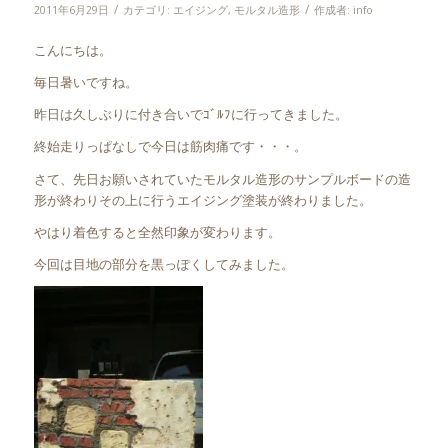
/
/
2011年6月29日
カテゴリ:
エイジング
,
モルタル造形
作成者:
info
こんにちは。
毎日暑いですね。
昨日は久しぶりに付き合いでｺﾞﾙﾌに行ってきました。
終始走りっぱなしで今日は筋肉痛です・・・。
さて、先日お願いされていたモルタル造形のサンプルボードの造
形が終わりその上に行うエイジング塗装が終わりました。
やはり着色すると全然印象が変わります。
今回は目地の部分を黒っぽくしてみました。