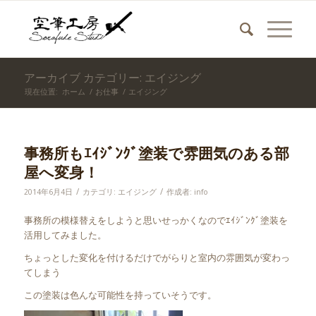
アーカイブ カテゴリー: エイジング
現在位置:
ホーム
/
お仕事
/
エイジング
事務所もｴｲｼﾞﾝｸﾞ塗装で雰囲気のある部
屋へ変身！
/
/
2014年6月4日
カテゴリ:
エイジング
作成者:
info
事務所の模様替えをしようと思いせっかくなのでｴｲｼﾞﾝｸﾞ塗装を
活用してみました。
ちょっとした変化を付けるだけでがらりと室内の雰囲気が変わっ
てしまう
この塗装は色んな可能性を持っていそうです。