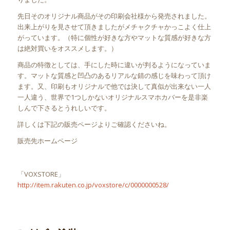
先日そのオリジナル商品がその印刷会社様から発売されました。
出来上がりを見させて頂きましたがメチャクチャかっこよく仕上
がっています。（特に個性が好きな方やマットな質感が好きな方
は絶対買いをオススメします。）
商品の特徴としては、手にした時に違いが判るようになっていま
す。マットな質感と凹凸のあるリアルな錆の感じを味わって頂け
ます。又、印刷もオリジナルで他では決して真似が出来ない一人
一人違う、世界で1つしかないオリジナルスマホカバーを是非楽
しんで下さるとうれしいです。
詳しくは下記の販売ページよりご確認くださいね。
販売先ホームページ
「VOXSTORE」
http://item.rakuten.co.jp/voxstore/c/0000000528/