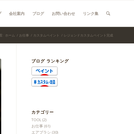
プ
会社案内
ブログ
お問い合わせ
リンク集
置:
ホーム
/
お仕事
/
カスタムペイント
/
レジェンドカスタムペイント完成
ブログ ランキング
カテゴリー
TOOL
(2)
お仕事
(61)
エアブラシ
(30)