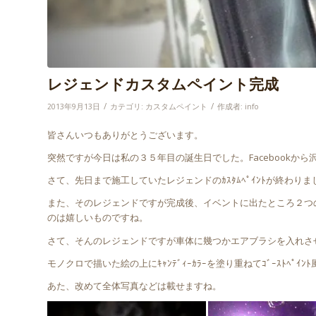
レジェンドカスタムペイント完成
/
/
2013年9月13日
カテゴリ:
カスタムペイント
作成者:
info
皆さんいつもありがとうございます。
突然ですが今日は私の３５年目の誕生日でした。Facebookか
さて、先日まで施工していたレジェンドのｶｽﾀﾑﾍﾟｲﾝﾄが終わ
また、そのレジェンドですが完成後、イベントに出たところ２つ
のは嬉しいものですね。
さて、そんのレジェンドですが車体に幾つかエアブラシを入れさ
モノクロで描いた絵の上にｷｬﾝﾃﾞｨｰｶﾗｰを塗り重ねてｺﾞｰｽﾄ
あた、改めて全体写真などは載せますね。