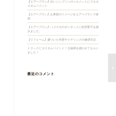
【エアーブラシ】白いシンプソンのヘルメットにフルカ
スタムペイント
【エアーブラシ】お客様のイメージをエアーブラシで表
現
【エアーブラシ】ハコスカのボンネットに松田聖子を描
きました。
【リフォーム】傷ついた外壁サイディングの修理方法
トラックにカスタムペイント！七福神を描かせてもらい
ました！
最近のコメント