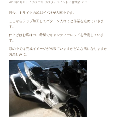
/
/
2013年1月18日
カテゴリ:
カスタムペイント
作成者:
info
只今、トライクのｶｽﾀﾑﾍﾟｲﾝﾄが入庫中です。
ここからラップ加工してパターン入れてと作業を進めていきま
す。
仕上げはお客様のご希望でキャンディーレッドを予定していま
す。
頭の中では完成イメージが出来ていますがどんな風になりますか
お楽しみに。