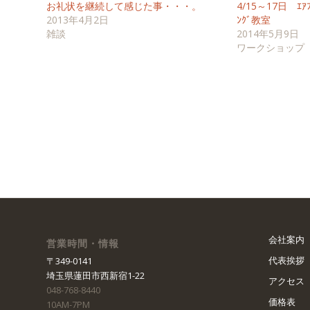
お礼状を継続して感じた事・・・。
4/15～17日 ｴｱﾌ
2013年4月2日
ﾝｸﾞ教室
雑談
2014年5月9日
ワークショップ
会社案内
営業時間・情報
代表挨拶
〒349-0141
埼玉県蓮田市西新宿1-22
アクセス
048-768-8440
価格表
10AM-7PM