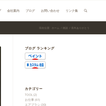
プ
会社案内
ブログ
お問い合わせ
リンク集
現在位置:
ホーム
/
雑談
/
長年ありがとう
ブログ ランキング
カテゴリー
TOOL
(2)
お仕事
(61)
エアブラシ
(30)