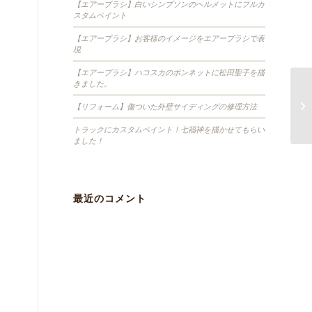
【エアーブラシ】白いシンプソンのヘルメットにフルカ
スタムペイント
【エアーブラシ】お客様のイメージをエアーブラシで表
現
【エアーブラシ】ハコスカのボンネットに松田聖子を描
きました。
【リフォーム】傷ついた外壁サイディングの修理方法
トラックにカスタムペイント！七福神を描かせてもらい
ました！
最近のコメント