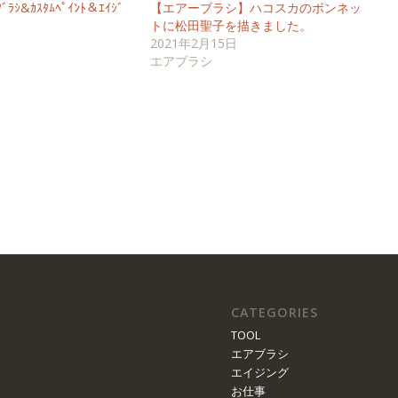
ﾞﾗｼ&ｶｽﾀﾑﾍﾟｲﾝﾄ＆ｴｲｼﾞ
【エアーブラシ】ハコスカのボンネッ
トに松田聖子を描きました。
2021年2月15日
エアブラシ
CATEGORIES
TOOL
エアブラシ
エイジング
お仕事