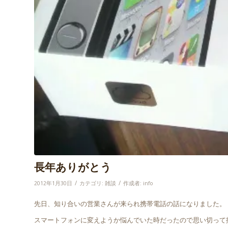
長年ありがとう
/
/
2012年1月30日
カテゴリ:
雑談
作成者:
info
先日、知り合いの営業さんが来られ携帯電話の話になりました。
スマートフォンに変えようか悩んでいた時だったので思い切って