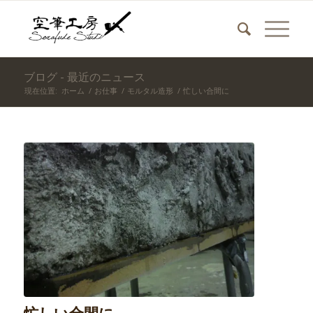
ブログ - 最近のニュース
現在位置:
ホーム
/
お仕事
/
モルタル造形
/
忙しい合間に