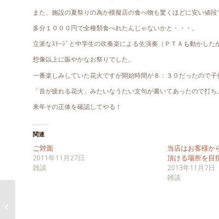
また、施設の夏祭りの為か模擬店の食べ物も驚くほどに安い値段
多分１０００円で全種類食べれたんじゃないかと・・・。
立派なｽﾃｰｼﾞと中学生の吹奏楽による生演奏（ＰＴＡも動かした
想像以上に賑やかなお祭りでした。
一番楽しみしていた花火ですが開始時間が８：３０だったので子
「首が疲れる花火」みたいなうたい文句が書いてあったので打ち
来年その正体を確認してやる！
関連
ご対面
当店はお客様か
2011年11月27日
頂ける場所を目
雑談
2013年11月7日
雑談
ペイントワーク