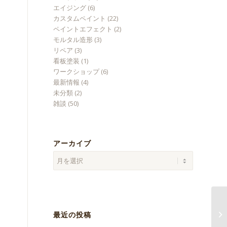
エイジング
(6)
カスタムペイント
(22)
ペイントエフェクト
(2)
モルタル造形
(3)
リペア
(3)
看板塗装
(1)
ワークショップ
(6)
最新情報
(4)
未分類
(2)
雑談
(50)
アーカイブ
ひ
最近の投稿