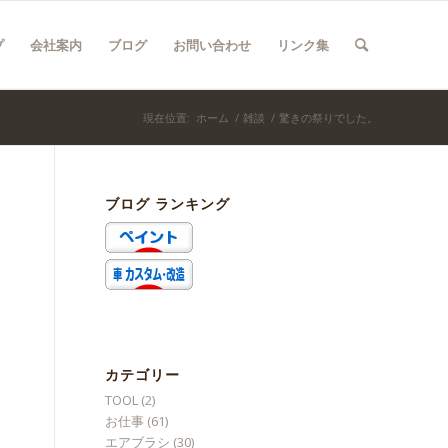
プ
会社案内
ブログ
お問い合わせ
リンク集
現在位置:
ホーム
/
雑談
/
驚きの祭りでした。
ブログ ランキング
カテゴリー
TOOL
(2)
お仕事
(61)
エアブラシ
(30)