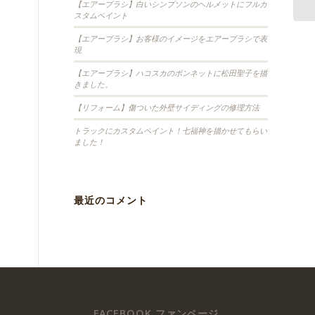
【エアーブラシ】白いシンプソンのヘルメットにフルカ
スタムペイント
【エアーブラシ】お客様のイメージをエアーブラシで表
現
【エアーブラシ】ハコスカのボンネットに松田聖子を描
きました。
【リフォーム】傷ついた外壁サイディングの修理方法
トラックにカスタムペイント！七福神を描かせてもらい
ました！
最近のコメント
FACEBOOK ファンページ