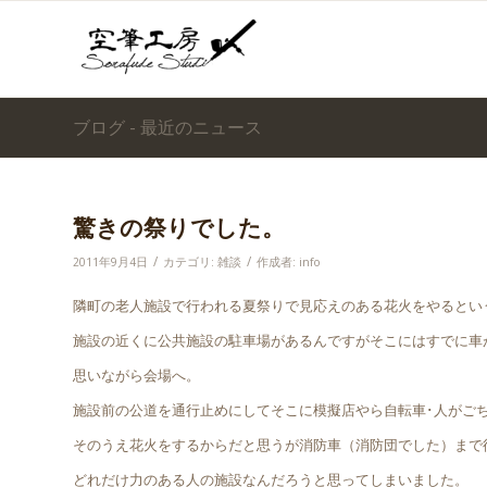
ブログ - 最近のニュース
驚きの祭りでした。
/
/
2011年9月4日
カテゴリ:
雑談
作成者:
info
隣町の老人施設で行われる夏祭りで見応えのある花火をやるとい
施設の近くに公共施設の駐車場があるんですがそこにはすでに車
思いながら会場へ。
施設前の公道を通行止めにしてそこに模擬店やら自転車･人がご
そのうえ花火をするからだと思うが消防車（消防団でした）まで
どれだけ力のある人の施設なんだろうと思ってしまいました。